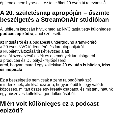
építenek, nem hype-ot – ez tette őket 20 éven át relevánssá.
A 20. születésnap apropóján – őszinte
beszélgetés a StreamOnAir stúdióban
A jubileum kapcsán hívtuk meg az NVC tagjait egy különleges
podcast epizódra
, ahol szó esett:
az indulásról és a budapesti underground aranykoráról
a 20 éves NVC történetéről és fordulópontjairól
a klubélet változásáról két évtized alatt
a saját szervezésű esték és események tanulságairól
a produceri és DJ pályák fejlődéséről
arról, hogyan marad egy kollektíva
20 év után is hiteles, friss
és inspiráló
Ez a beszélgetés nem csak a zene rajongóinak szól:
mindenkinek, aki kíváncsi arra, hogyan épül fel egy valódi
közösség, mi tart össze egy kreatív csapatot, és mit tanulhatunk
egy húszéves kollektíva gondolkodásából.
Miért volt különleges ez a podcast
epizód?