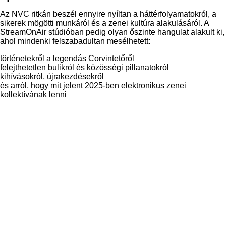
Az NVC ritkán beszél ennyire nyíltan a háttérfolyamatokról, a
sikerek mögötti munkáról és a zenei kultúra alakulásáról. A
StreamOnAir stúdióban pedig olyan őszinte hangulat alakult ki,
ahol mindenki felszabadultan mesélhetett:
történetekről a legendás Corvintetőről
felejthetetlen bulikról és közösségi pillanatokról
kihívásokról, újrakezdésekről
és arról, hogy mit jelent 2025-ben elektronikus zenei
kollektívának lenni