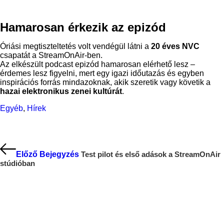
Hamarosan érkezik az epizód
Óriási megtiszteltetés volt vendégül látni a
20 éves NVC
csapatát a StreamOnAir-ben.
Az elkészült podcast epizód hamarosan elérhető lesz –
érdemes lesz figyelni, mert egy igazi időutazás és egyben
inspirációs forrás mindazoknak, akik szeretik vagy követik a
hazai elektronikus zenei kultúrát
.
Egyéb
,
Hírek
Bejegyzés
navigáció
Előző Bejegyzés
Test pilot és első adások a StreamOnAir
stúdióban